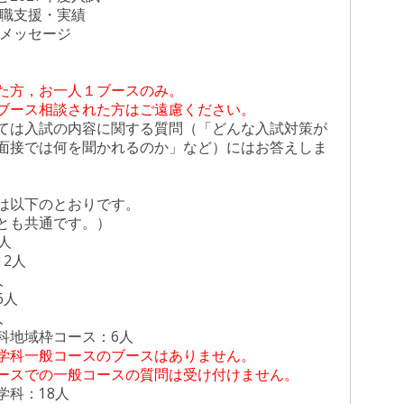
就職支援・実績
メッセージ
た方，お一人１ブースのみ。
ス相談された方はご遠慮ください。
入試の内容に関する質問（「どんな入試対策が
では何を聞かれるのか」など）にはお答えしま
以下のとおりです。
も共通です。）
人
2人
人
人
人
域枠コース：6人
学科一般コースのブースはありません。
の一般コースの質問は受け付けません。
科：18人