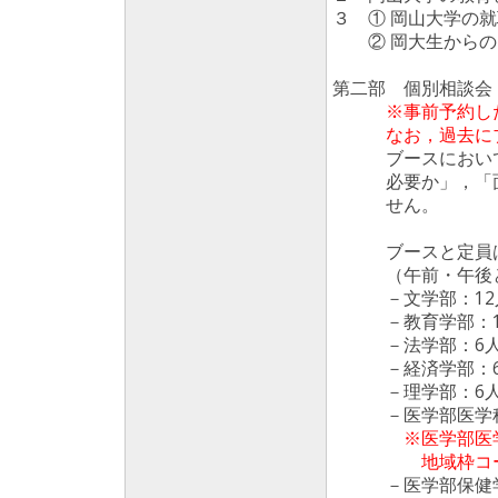
３ ① 岡山大学の
② 岡大生からの
第二部 個別相談会
※事前予約し
なお，過去にブー
ブースにおいては
必要か」，「面接
せん。
ブースと定員は
（午前・午後と
－文学部：12
－教育学部：1
－法学部：6
－経済学部：6
－理学部：6
－医学部医学科地
※医学部医
地域枠コースで
－医学部保健学