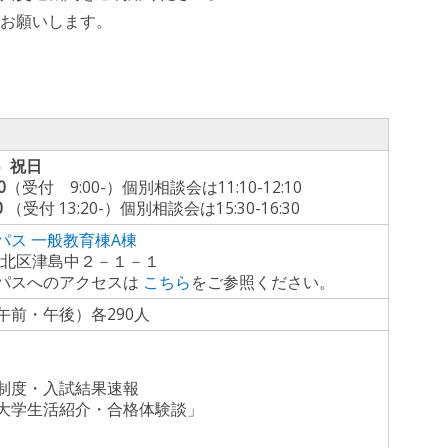
お願いします。
金）祝日
0
（受付 9:00-）個別相談会は11:10-12:10
0
（受付 13:20-）個別相談会は15:30-16:30
パス 一般教育棟A棟
山市北区津島中２－１－１
パスへのアクセスは
こちら
をご参照ください。
午前・午後）各290人
制度・入試結果速報
大学生活紹介・合格体験談」