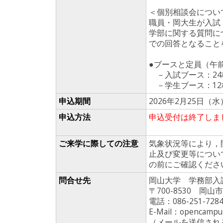
＜個別相談会につい
職員・岡大生が入試
学部に関する質問に
での回答となること
●ブースと定員（午
－入試ブース：24
－学生ブース：12
申込期間
2026年2月25日（水）
申込方法
申込受付は終了しま
ご来学に際しての注意
気象状況等により，
止及び変更等につい
の前にご確認くださ
問合せ先
岡山大学 学務部入
〒700-8530 岡山
電話：086-251-7284
E-Mail：opencampu
（メールを送信され