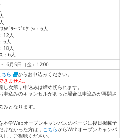
人
人
人
人
ﾊﾞﾘｰ･ﾌﾟﾛｸﾞﾗﾑ：6人
12人
6人
18人
：6人
 ～ 6月5日（金）12:00
こちら
からお申込みください。
できません。
達し次第，申込みは締め切られます。
お申込みのキャンセルがあった場合は申込みが再開さ
のみとなります。
を本学Webオープンキャンパスのページに後日掲載予
だけなかった方は，
こちら
からWebオープンキャンパ
スし，ご視聴ください。