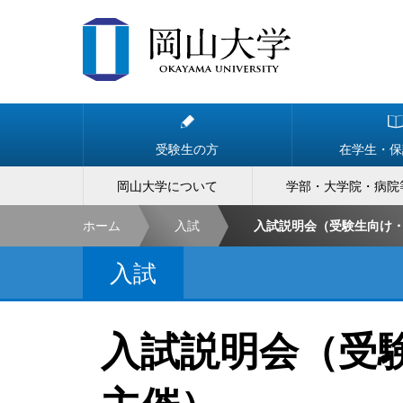
受験生の方
在学生・保
岡山大学について
学部・大学院・病院
ホーム
入試
入試説明会（受験生向け
入試
入試説明会（受