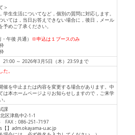
て＞
，学生生活についてなど，個別の質問に対応します。
ついては，当日お答えできない場合に，後日，メール
を予めご了承ください。
前・午後 共通）
※申込は１ブースのみ
枠
枠
21:00 ～ 2026年3月5日（木）23:59まで
した。
開催を中止または内容を変更する場合があります。中
ては本ホームページよりお知らせしますので，ご来学
い。
試課
市北区津島中2-1-1
 FAX：086-251-7197
s【】adm.okayama-u.ac.jp
る場合には，必ず件名を入力してください。）