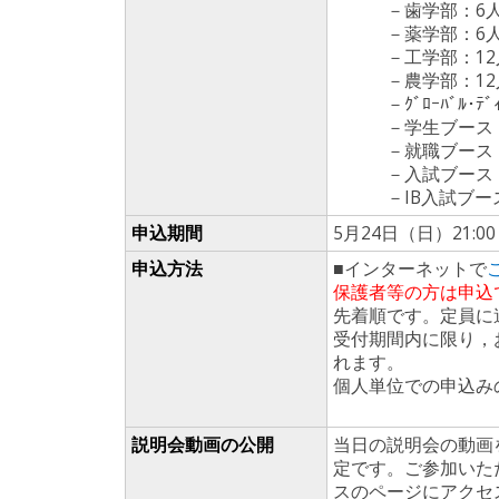
－歯学部：6
－薬学部：6
－工学部：12
－農学部：12
－ｸﾞﾛｰﾊﾞﾙ･ﾃﾞｨｽｶ
－学生ブース：
－就職ブース：
－入試ブース：
－IB入試ブース
申込期間
5月24日（日）21:00
申込方法
■インターネットで
保護者等の方は申込
先着順です。定員に
受付期間内に限り，
れます。
個人単位での申込み
説明会動画の公開
当日の説明会の動画
定です。ご参加いた
スのページにアクセ