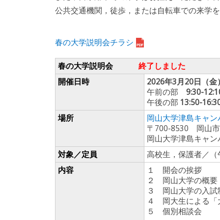
公共交通機関，徒歩，または自転車での来学を
春の大学説明会チラシ
春の大学説明会
終了しました
開催日時
2026年3月20日（
午前の部
9:30-12:1
午後の部
13:50-16:3
場所
岡山大学津島キャン
〒700-8530 岡
岡山大学津島キャン
対象／定員
高校生，保護者／（
内容
１ 開会の挨拶
２ 岡山大学の概要
３ 岡山大学の入試
４ 岡大生による「
５ 個別相談会