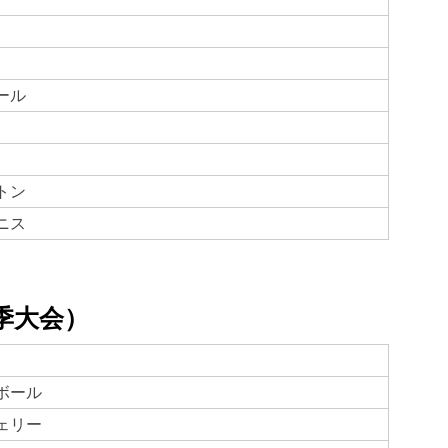
ール
トン
ニス
季大会）
ボール
ェリー