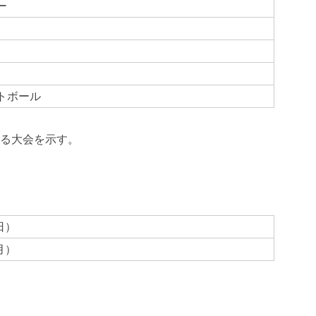
ー
トボール
る大会を示す。
日）
月）