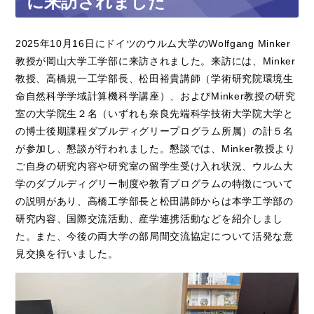
に来訪されました
2025
年
10
月
16
日にドイツのウルム大学の
Wolfgang Minker
教授が岡山大学工学部に来訪されました。来訪には、
Minker
教授、高橋規一工学部長、松田裕貴講師（学術研究院環境生
命自然科学学域計算機科学講座）、および
Minker
教授の研究
室の大学院生２名（いずれも奈良先端科学技術大学院大学と
の博士後期課程ダブルディグリープログラム所属）の計５名
が参加し、懇談が行われました。懇談では、
Minker
教授より
ご自身の研究内容や研究室の留学生受け入れ状況、ウルム大
学のダブルディグリー制度や教育プログラムの特徴について
の説明があり、高橋工学部長と松田講師からは本学工学部の
研究内容、国際交流活動、産学連携活動などを紹介しまし
た。また、今後の両大学の部局間交流協定について活発な意
見交換を行いました。