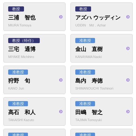
教授
教授
三浦 智也
アズハ ウッディン
MIURA Tomoya
UDDIN Md．Azhar
教授（特任）
准教授
三宅 通博
金山 直樹
MIYAKE Michihiro
KANAYAMA Naoki
准教授
准教授
狩野 旬
島内 寿徳
KANO Jun
SHIMANOUCHI Toshinori
准教授
准教授
髙石 和人
田嶋 智之
TAKAISHI Kazuto
TAJIMA Tomoyuki
准教授
准教授