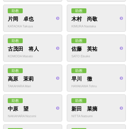
助教
助教
片岡 卓也
木村 尚敬
KATAOKA Takuya
KIMURA Naotaka
助教
助教
古茂田 将人
佐藤 英祐
KOMODA Masato
SATO Eisuke
助教
助教
高原 茉莉
早川 徹
TAKAHARA Mari
HAYAKAWA Tohru
助教
助教
中原 望
新田 菜摘
NAKAHARA Nozomi
NITTA Natsumi