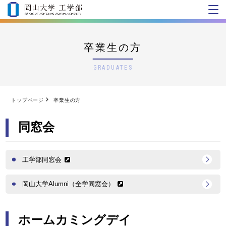
卒業生の方
GRADUATES
トップページ
卒業生の方
同窓会
工学部同窓会
岡山大学Alumni（全学同窓会）
ホームカミングデイ