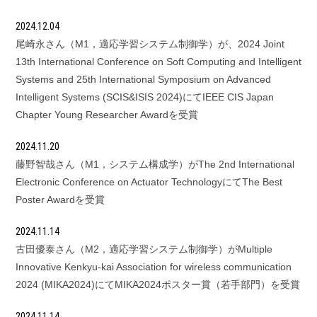
2024.12.04
尾崎永さん（M1，適応学習システム制御学）が、2024 Joint
13th International Conference on Soft Computing and Intelligent
Systems and 25th International Symposium on Advanced
Intelligent Systems (SCIS&ISIS 2024)にてIEEE CIS Japan
Chapter Young Researcher Awardを受賞
2024.11.20
藤野智哉さん（M1，システム構成学）がThe 2nd International
Electronic Conference on Actuator TechnologyにてThe Best
Poster Awardを受賞
2024.11.14
古田優泰さん（M2，適応学習システム制御学）がMultiple
Innovative Kenkyu-kai Association for wireless communication
2024 (MIKA2024)にてMIKA2024ポスター賞（若手部門）を受賞
2024.11.14