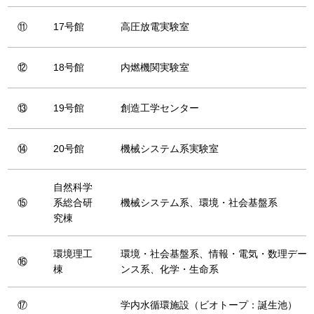
⑪
17号館
高圧放電実験室
⑫
18号館
内燃機関実験室
⑬
19号館
創造工学センター
⑭
20号館
機械システム系実験室
自然科学
⑮
系総合研
機械システム系、環境・社会基盤系
究棟
環境理工
環境・社会基盤系、情報・電気・数理デー
⑯
棟
ンス系、化学・生命系
⑰
学内水循環施設（ビオトープ：誕生池）