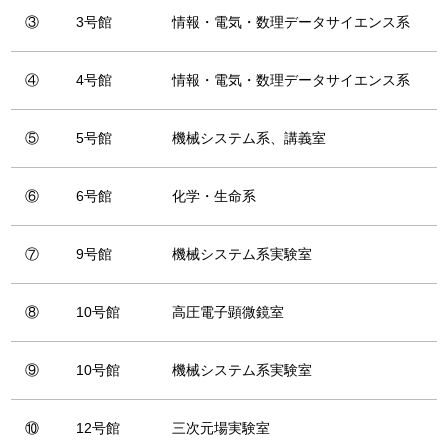
③
3号館
情報・電気・数理データサイエンス系
④
4号館
情報・電気・数理データサイエンス系
⑤
5号館
機械システム系、講義室
⑥
6号館
化学・生命系
⑦
9号館
機械システム系実験室
⑧
10号館
高圧電子顕微鏡室
⑨
10号館
機械システム系実験室
⑩
12号館
三次元場実験室