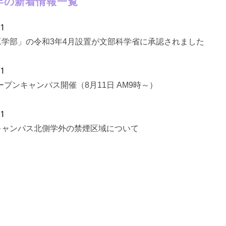
0年の新着情報一覧
21
工学部」の令和3年4月設置が文部科学省に承認されました
11
オープンキャンパス開催（8月11日 AM9時～）
21
キャンパス北側学外の禁煙区域について