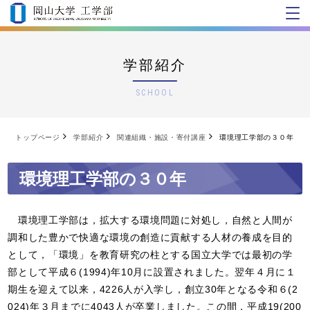
学部紹介
SCHOOL
トップページ
学部紹介
関連組織・施設・寄付講座
環境理工学部の３０年
環境理工学部の３０年
環境理工学部は，拡大する環境問題に対処し，自然と人間が
調和した豊かで快適な環境の創造に貢献する人材の養成を目的
として，「環境」を教育研究の柱とする国立大学では最初の学
部として平成６
(1994)
年
10
月に設置されました。翌年４月に１
期生を迎えて以来，
4226
人が入学し，創立
30
年となる令和６
(2
024)
年３月までに
4043
人が卒業しました。この間，平成
19(200