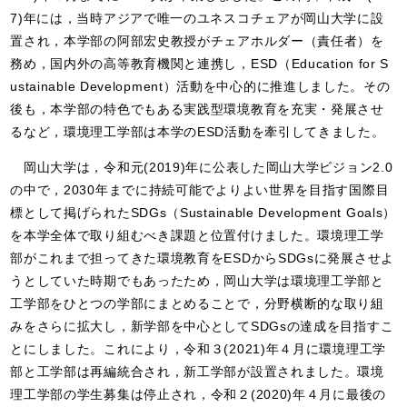
7)
年には，当時アジアで唯一のユネスコチェアが岡山大学に設
置され，本学部の阿部宏史教授がチェアホルダー（責任者）を
務め，国内外の高等教育機関と連携し，
ESD
（
Education for S
ustainable Development
）活動を中心的に推進しました。その
後も，本学部の特色でもある実践型環境教育を充実・発展させ
るなど，環境理工学部は本学の
ESD
活動を牽引してきました。
岡山大学は，令和元
(2019)
年に公表した岡山大学ビジョン
2.0
の中で，
2030
年までに持続可能でよりよい世界を目指す国際目
標として掲げられた
SDGs
（
Sustainable Development Goals
）
を本学全体で取り組むべき課題と位置付けました。環境理工学
部がこれまで担ってきた環境教育を
ESD
から
SDGs
に発展させよ
うとしていた時期でもあったため，岡山大学は環境理工学部と
工学部をひとつの学部にまとめることで，分野横断的な取り組
みをさらに拡大し，新学部を中心として
SDGs
の達成を目指すこ
とにしました。これにより，令和３
(2021)
年４月に環境理工学
部と工学部は再編統合され，新工学部が設置されました。環境
理工学部の学生募集は停止され，令和２
(2020)
年４月に最後の