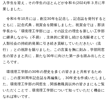
入学生を迎え，その学生のほとんどが令和６
(2024)
年３月に卒
業しました。
令和６年
10
月には，創立
30
年を記念し，記念誌を発刊すると
ともに，記念式典，祝賀会を開催しました。祝賀会では，那須
学長から「環境理工学部には，その設立の理念を新しい工学部
に継承しながら（不易），主体的に変容し続ける先駆者として
人類社会の持続的発展に引き続き貢献していただきたい（流
行）」との祝辞を賜りました。この言葉を胸に刻み，学部同窓
生の皆さまと共に，新たな
30
年に向けた第一歩を踏み出したと
ころです。
環境理工学部の
30
年の歴史を多くの皆さまと共有するため
に，この度
30
周年記念誌を再編集し，
30
年史を作成いたしまし
た。環境理工学部の同窓生，関係教職員以外の皆さまにもご覧
いただくことで，環境理工学部について知っていただく機会に
なれば幸いです。