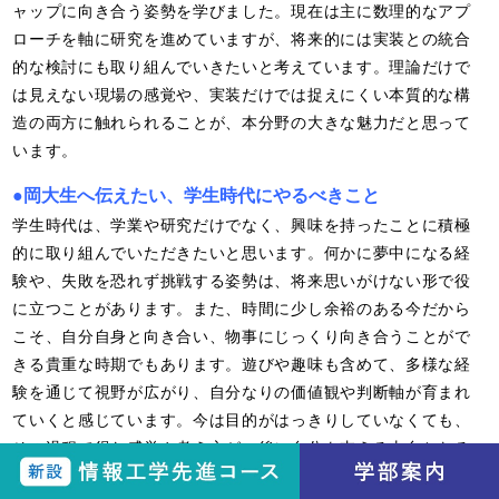
ャップに向き合う姿勢を学びました。現在は主に数理的なアプ
ローチを軸に研究を進めていますが、将来的には実装との統合
的な検討にも取り組んでいきたいと考えています。理論だけで
は見えない現場の感覚や、実装だけでは捉えにくい本質的な構
造の両方に触れられることが、本分野の大きな魅力だと思って
います。
●岡大生へ伝えたい、学生時代にやるべきこと
学生時代は、学業や研究だけでなく、興味を持ったことに積極
的に取り組んでいただきたいと思います。何かに夢中になる経
験や、失敗を恐れず挑戦する姿勢は、将来思いがけない形で役
に立つことがあります。また、時間に少し余裕のある今だから
こそ、自分自身と向き合い、物事にじっくり向き合うことがで
きる貴重な時期でもあります。遊びや趣味も含めて、多様な経
験を通じて視野が広がり、自分なりの価値観や判断軸が育まれ
ていくと感じています。今は目的がはっきりしていなくても、
その過程で得た感覚や考え方が、後に自分を支える土台となる
はずです。ぜひ、自分の「おもしろい」と思えるものを大切