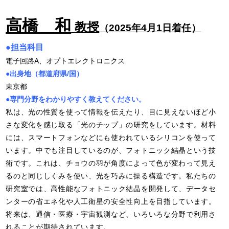
高橋 和
教授
（2025年4月1日着任）
●担当科目
電子回路
A
、オプトエレクトロニクス
●出身地（都道府県/国）
東京都
●専門分野をわかりやすく教えてください。
私は、光の性質を使って情報を伝えたり、目に見えないほど小
さな変化を感じ取る「光のチップ」の研究をしています。材料
には、スマートフォンなどにも使われているシリコンを使って
います。中でも注目しているのが、フォトニック結晶という技
術です。これは、チョウの羽が角度によって色が変わって見え
るのと同じしくみを使い、光を巧みに操る構造です。私たちの
研究室では、高性能なフォトニック結晶を開発して、データセ
ンターの省エネ化や人工衛星の安全性向上を目指しています。
将来は、通信・医療・宇宙観測など、いろいろな分野で利用さ
れることが期待されています。