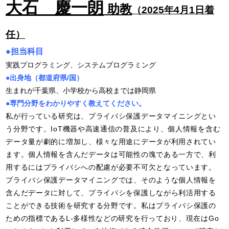
大石 慶一朗
助
教
（2025年4月1日着
任）
●担当科目
実践プログラミング、システムプログラミング
●出身地（都道府県/国）
生まれが千葉県、小学校から高校までは静岡県
●専門分野をわかりやすく教えてください。
私が行っている研究は、プライバシ保護データマイニングとい
う分野です。
IoT
機器や高速通信の普及により、個人情報を含む
データ量が劇的に増加し、様々な用途にデータが利用されてい
ます。個人情報を含んだデータは可能性の塊である一方で、利
用するにはプライバシへの配慮が必要不可欠となっています。
プライバシ保護データマイニングでは、そのような個人情報を
含んだデータに対して、プライバシを保護しながら利活用する
ことができる技術を研究する分野です。私はプライバシ保護の
ための指標である
L-
多様性などの研究を行っており、現在は
Go