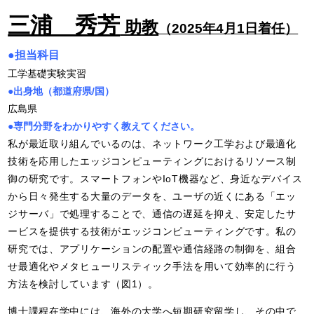
三浦 秀芳
助
教
（2025年4月1日着任）
●担当科目
工学基礎実験実習
●出身地（都道府県/国）
広島県
●専門分野をわかりやすく教えてください。
私が最近取り組んでいるのは、ネットワーク工学および最適化
技術を応用したエッジコンピューティングにおけるリソース制
御の研究です。スマートフォンやIoT機器など、身近なデバイス
から日々発生する大量のデータを、ユーザの近くにある「エッ
ジサーバ」で処理することで、通信の遅延を抑え、安定したサ
ービスを提供する技術がエッジコンピューティングです。私の
研究では、アプリケーションの配置や通信経路の制御を、組合
せ最適化やメタヒューリスティック手法を用いて効率的に行う
方法を検討しています（図1）。
博士課程在学中には、海外の大学へ短期研究留学し、その中で